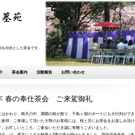
動を目的とした茶会です。
介
茶会案内
活動報告
お問い合わせ
年 春の奉仕茶会 ご来駕御礼
とはかわり、晴天の中、満開の桜が散り、千鳥ヶ淵のボートにも大行列ができ
ご参拝、ご来場して頂いた大勢のお客様には、桜と共にお茶会をお楽しみ頂け
す。お忙しいところ、ご参会いただき誠に有難うございました。
茶会」は、席主によるお献茶と3席の釜が掛けられました。田中宗未先生 （遠