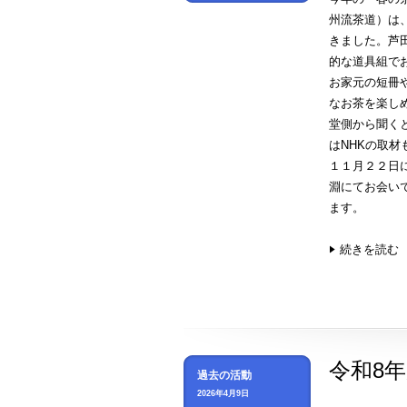
州流茶道）は
きました。芦
的な道具組で
お家元の短冊
なお茶を楽し
堂側から聞く
はNHKの取
１１月２２日
淵にてお会い
ます。
続きを読む
令和8
過去の活動
2026年4月9日