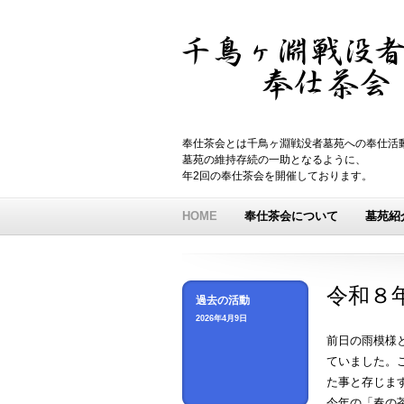
奉仕茶会とは千鳥ヶ淵戦没者墓苑への奉仕活
墓苑の維持存続の一助となるように、
年2回の奉仕茶会を開催しております。
HOME
奉仕茶会について
墓苑紹
令和８
過去の活動
2026年4月9日
前日の雨模様
ていました。
た事と存じま
今年の「春の