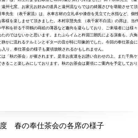
、遠州七窯、お家元お好みの道具と遠州流ならではの綺麗さびを堪能させて頂
田隼先生 （表千家流）は、水車古材の立礼卓や漆壺を見立てた水指など、個
お客様を楽しませて頂きました。木村宗慧先生 （表千家不白流）の席は、当
や平和を祈る千羽鶴の蒔絵の薄器など趣向を凝らしており、ご来場者には様々
めたのではないかと思います。またぷらイムと杵淵三朗氏による演奏も、六角
と静かに流れるテルミンとギターの音が特に印象的でした。今回の奉仕茶会に
材も入り、奉仕茶会の様子も夏頃放映されるかもしれません。
には「秋の茶会」が催されます。是非お友達をお誘い合わせの上、また千鳥ケ
できること楽しみにしております。秋のお茶会は夏頃にご案内を予定しており
年度 春の奉仕茶会の各席の様子